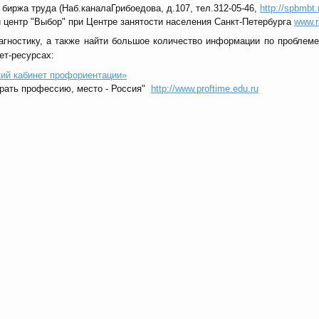
биржа труда (Наб.каналаГрибоедова, д.107, тел.312-05-46,
http://spbmbt.
центр "Выбор" при Центре занятости населения Санкт-Петербурга
www.r
иагностику, а также найти большое количество информации по пробле
нет-ресурсах:
ий кабинет профориентации»
рать профессию, место - Россия"
http://www.proftime.edu.ru