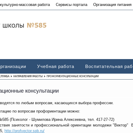
культурно-массовая работа
Сервисы портала
Организация питания
организации
Учебная работа
Воспитательная раб
СЛУЖБА
НАПРАВЛЕНИЯ РАБОТЫ
ПРОФОРИЕНТАЦИОННЫЕ КОНСУЛЬТАЦИИ
ционные консультации
оводятся по любым вопросам, касающихся выбора профессии.
ьтацию по вопросам профориентации можно:
85 (Психолог - Шумилова Ирина Алексеевна, тел. 417-27-72)
ствия занятости и профессиональной ориентации молодежи "Вектор" Во
45,
http://profvector.spb.ru/