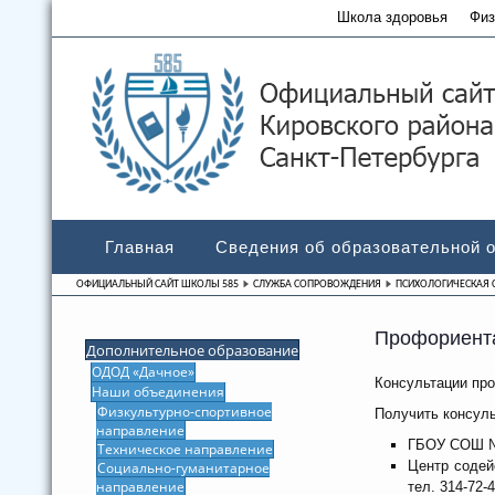
Школа здоровья
Физ
Главная
Сведения об образовательной 
ОФИЦИАЛЬНЫЙ САЙТ ШКОЛЫ 585
СЛУЖБА СОПРОВОЖДЕНИЯ
ПСИХОЛОГИЧЕСКАЯ 
Профориента
Дополнительное образование
ОДОД «Дачное»
Консультации пр
Наши объединения
Физкультурно-спортивное
Получить консул
направление
ГБОУ СОШ №5
Техническое направление
Центр содей
Социально-гуманитарное
направление
тел. 314-72-