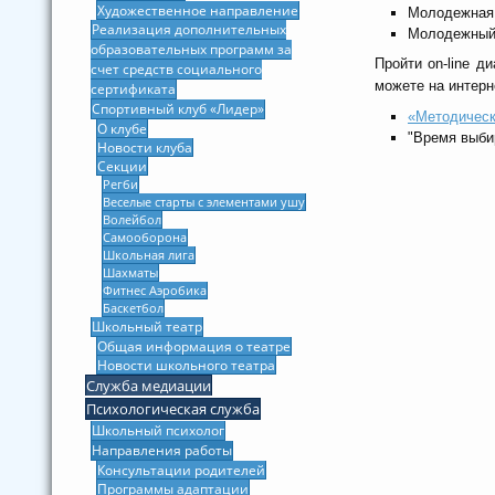
Художественное направление
Молодежная 
Реализация дополнительных
Молодежный 
образовательных программ за
Пройти on-line д
счет средств социального
можете на интер
сертификата
Спортивный клуб «Лидер»
«Методическ
О клубе
"Время выби
Новости клуба
Секции
Регби
Веселые старты с элементами ушу
Волейбол
Самооборона
Школьная лига
Шахматы
Фитнес Аэробика
Баскетбол
Школьный театр
Общая информация о театре
Новости школьного театра
Служба медиации
Психологическая служба
Школьный психолог
Направления работы
Консультации родителей
Программы адаптации