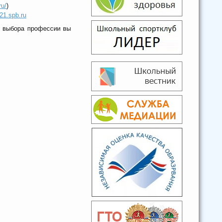
ru/
)
21.spb.ru
ме выбора профессии вы