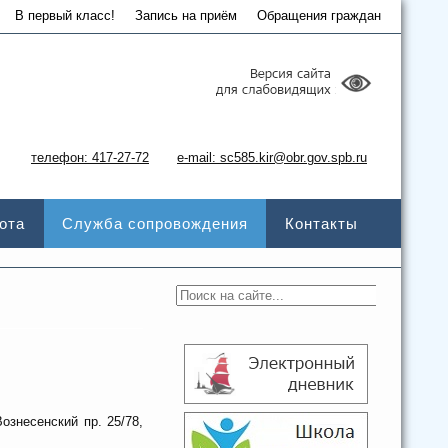
В первый класс!
Запись на приём
Обращения граждан
телефон: 417-27-72
e-mail: sc585.kir@obr.gov.spb.ru
ота
Служба сопровождения
Контакты
знесенский пр. 25/78,