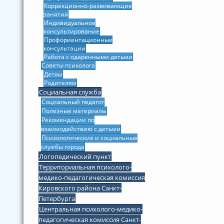
Коррекционно-развивающие
занятия
Индивидуальное
консультирование
Профориентационные
консультации
Работа с одаренными детьми
Советы психолога
Детям
Родителям
Социальная служба
Социальный педагог
Полезные материалы
Рекомендации по
взаимодействию с детьми
Психологические и социальные
службы города
Логопедический пункт
Территориальная психолого-
медико-педагогическая комиссия
Кировского района Санкт-
Петербурга
Центральная психолого-медико-
педагогическая комиссия Санкт-