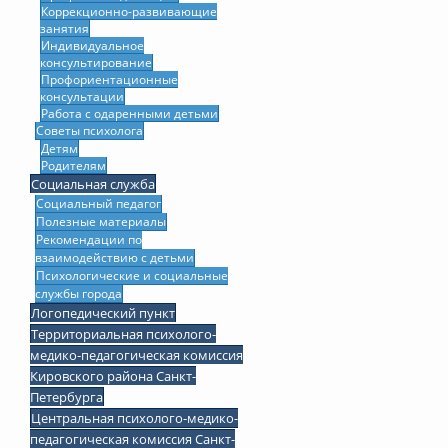
Коррекционно-развивающие
занятия
Индивидуальное
консультирование
Профориентационные
консультации
Работа с одаренными детьми
Советы психолога
Детям
Родителям
Социальная служба
Социальный педагог
Полезные материалы
Рекомендации по
взаимодействию с детьми
Психологические и социальные
службы города
Логопедический пункт
Территориальная психолого-
медико-педагогическая комиссия
Кировского района Санкт-
Петербурга
Центральная психолого-медико-
педагогическая комиссия Санкт-