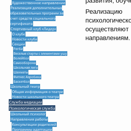
развития, обуч
Художественное направление
Реализация дополнительных
Реализацию
образовательных программ за
счет средств социального
психологичес
сертификата
осуществляют
Спортивный клуб «Лидер»
О клубе
направлениям.
Новости клуба
Секции
Регби
Веселые старты с элементами ушу
Волейбол
Самооборона
Школьная лига
Шахматы
Фитнес Аэробика
Баскетбол
Школьный театр
Общая информация о театре
Новости школьного театра
Служба медиации
Психологическая служба
Школьный психолог
Направления работы
Консультации родителей
Программы адаптации