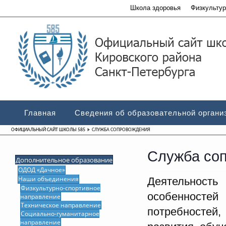
Школа здоровья
Физкультур
Главная
Сведения об образовательной органи
ОФИЦИАЛЬНЫЙ САЙТ ШКОЛЫ 585
СЛУЖБА СОПРОВОЖДЕНИЯ
Служба со
Дополнительное образование
ОДОД «Дачное»
Наши объединения
Деятельность
Физкультурно-спортивное
особенностей 
направление
Техническое направление
потребностей
Социально-гуманитарное
направление