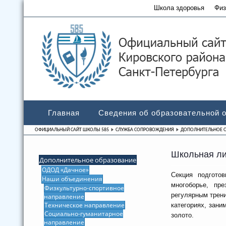
Школа здоровья
Физ
Главная
Сведения об образовательной 
ОФИЦИАЛЬНЫЙ САЙТ ШКОЛЫ 585
СЛУЖБА СОПРОВОЖДЕНИЯ
ДОПОЛНИТЕЛЬНОЕ 
Школьная ли
Дополнительное образование
ОДОД «Дачное»
Секция подгото
Наши объединения
многоборье, пре
Физкультурно-спортивное
регулярным трен
направление
Техническое направление
категориях, зани
Социально-гуманитарное
золото.
направление