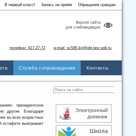
В первый класс!
Запись на приём
Обращения граждан
телефон: 417-27-72
e-mail: sc585.kir@obr.gov.spb.ru
ота
Служба сопровождения
Контакты
аниях: президентское
ие другие. Благодаря
ях во всех возрастных
ой эстафете выигрывает