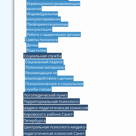
Коррекционно-развивающие
занятия
Индивидуальное
консультирование
Профориентационные
консультации
Работа с одаренными детьми
Советы психолога
Детям
Родителям
Социальная служба
Социальный педагог
Полезные материалы
Рекомендации по
взаимодействию с детьми
Психологические и социальные
службы города
Логопедический пункт
Территориальная психолого-
медико-педагогическая комиссия
Кировского района Санкт-
Петербурга
Центральная психолого-медико-
педагогическая комиссия Санкт-