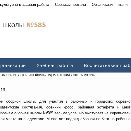
культурно-массовая работа
Сервисы портала
Организация питания
организации
Учебная работа
Воспитательная раб
ОБРАЗОВАНИЕ
СПОРТИВНЫЙ КЛУБ «ЛИДЕР»
СЕКЦИИ
ШКОЛЬНАЯ ЛИГА
га
вки сборной школы, для участия в районных и городских соревнов
зидентские состязания, осенний кросс, районная эстафета и мног
ировкам сборная школы №585 весьма успешно выступает на соревновани
мая места на пьедестале. Много лет подряд сборная по бега на районн