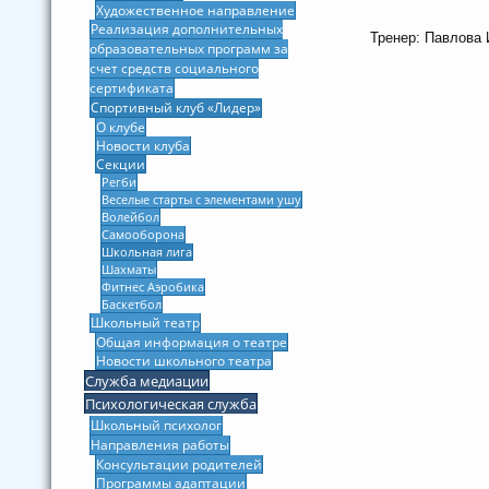
Художественное направление
Реализация дополнительных
Тренер: Павлова
образовательных программ за
счет средств социального
сертификата
Спортивный клуб «Лидер»
О клубе
Новости клуба
Секции
Регби
Веселые старты с элементами ушу
Волейбол
Самооборона
Школьная лига
Шахматы
Фитнес Аэробика
Баскетбол
Школьный театр
Общая информация о театре
Новости школьного театра
Служба медиации
Психологическая служба
Школьный психолог
Направления работы
Консультации родителей
Программы адаптации