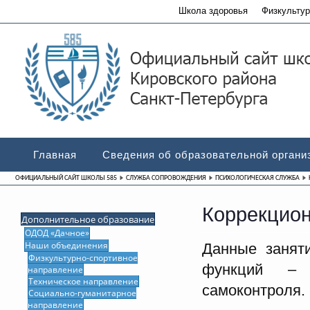
Школа здоровья
Физкультур
Главная
Сведения об образовательной органи
ОФИЦИАЛЬНЫЙ САЙТ ШКОЛЫ 585
СЛУЖБА СОПРОВОЖДЕНИЯ
ПСИХОЛОГИЧЕСКАЯ СЛУЖБА
Коррекцио
Дополнительное образование
ОДОД «Дачное»
Наши объединения
Данные занят
Физкультурно-спортивное
функций – 
направление
Техническое направление
самоконтроля
Социально-гуманитарное
направление