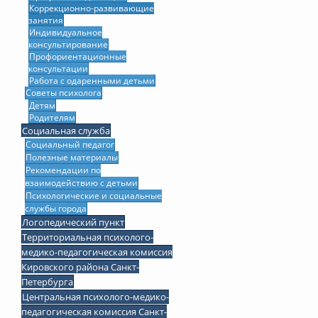
Коррекционно-развивающие
занятия
Индивидуальное
консультирование
Профориентационные
консультации
Работа с одаренными детьми
Советы психолога
Детям
Родителям
Социальная служба
Социальный педагог
Полезные материалы
Рекомендации по
взаимодействию с детьми
Психологические и социальные
службы города
Логопедический пункт
Территориальная психолого-
медико-педагогическая комиссия
Кировского района Санкт-
Петербурга
Центральная психолого-медико-
педагогическая комиссия Санкт-