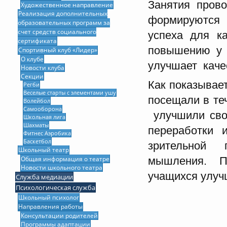
Занятия пров
Художественное направление
Реализация дополнительных
формируются 
образовательных программ за
счет средств социального
успеха для к
сертификата
повышению у 
Спортивный клуб «Лидер»
О клубе
улучшает каче
Новости клуба
Секции
Как показывае
Регби
Веселые старты с элементами ушу
посещали в те
Волейбол
Самооборона
улучшили сво
Школьная лига
Шахматы
переработки 
Фитнес Аэробика
Баскетбол
зрительной 
Школьный театр
Общая информация о театре
мышления. П
Новости школьного театра
учащихся улуч
Служба медиации
Психологическая служба
Школьный психолог
Направления работы
Консультации родителей
Программы адаптации