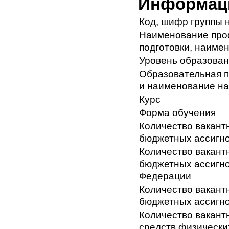
Информаци
Код, шифр группы 
Наименование проф
подготовки, наиме
Уровень образова
Образовательная п
и наименование на
Курс
Форма обучения
Количество вакантн
бюджетных ассигн
Количество вакантн
бюджетных ассигно
Федерации
Количество вакантн
бюджетных ассигн
Количество вакантн
средств физически