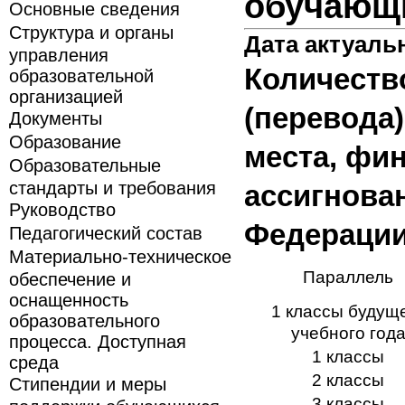
обучающ
Основные сведения
Структура и органы
Дата актуаль
управления
Количеств
образовательной
организацией
(перевода
Документы
Образование
места, фи
Образовательные
стандарты и требования
ассигнова
Руководство
Федерации
Педагогический состав
Материально-техническое
Параллель
обеспечение и
оснащенность
1 классы будущ
образовательного
учебного год
процесса. Доступная
1 классы
среда
2 классы
Стипендии и меры
3 классы